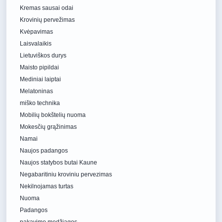
Kremas sausai odai
Krovinių pervežimas
Kvėpavimas
Laisvalaikis
Lietuviškos durys
Maisto pipildai
Mediniai laiptai
Melatoninas
miško technika
Mobilių bokštelių nuoma
Mokesčių grąžinimas
Namai
Naujos padangos
Naujos statybos butai Kaune
Negabaritiniu kroviniu pervezimas
Nekilnojamas turtas
Nuoma
Padangos