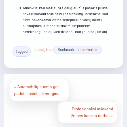
Atminkite, kad mažiau yra daugiau. Šis posakis puikiai
tinka ir kalbant apie baldų pasirinkimą. Įsitikinkite, kad
turite pakankamai vietos sėdėjimui ir įvairių daiktų
susitalpinimui ir tada sustokite. Nepridėkite
nereikalingų baldų vien tik todėl, kad jie įeina į rinkinį.
Bookmark the
permalink
.
baldai
,
ikea
.
Tagged
«
Automobilių nuoma gali
padėti nustebinti merginą
Profesionaliai atliekami
žemės kasimo darbai
»