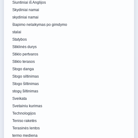
Siuntiniai iš Anglijos
Skydiniai namai
skydiniai namai
šlapimo nelaikymas po gimdymo
stalai
Statybos
Stiklinės durys
Stiklo pertvaros
Stiklo terasos
Stogo danga
Stogo siltinimas
Stogo šiltinimas
stogų šiltinimas
Sveikata
Svetainiu kurimas
Technologijos
Teniso raketės
Terasinės lentos
termo mediena