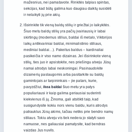
mažesnius, nei pamatavote. Rinkitės talpias spintas,
sekcijas, kad būtų galima kuo daugiau daiktų susidėti
ir nelaikyti jų prie akių.
Išsirinkite tik vieną baldų stilių ir griežtai jo laikykitės.
Šiuo metu baldų stilių yra pačių įvairiausių ir labai
skirtingų (modernus stilius, baldai iš metalo, Viktorijos
laikų antikvariniai baldai, minimalistinio stiliaus,
mediniai baldai…). Pakeitus baldus – kardinaliai
pasikeičia ir viso namo dizainas. Jei išsirinkote vieną
stilių, ties juo ir apsistokite, nes priešingu atveju Jūsų
namai atrodys labai neskoningai. Pasinaudokite
dizainerių paslaugomis arba pasitarkite su baldų
gamintojais ar tarpininkais – jie patars, kurie,
pavyzdžiui,
ikea baldai
šiuo metu yra patys
populiariausi ir kaip galima geriausiai suderinti
kiekvienus iš jų. Žinoma, gali atsitikti taip, kad
susigundysite kokiu nors vienu baldu, kuris atrodys
patrauklus Jūsų akims, tačiau netiks prie bendro namų
stiliaus. Tokiu atveju vis tiek nedera jo statyti savo
namuose, nes galiausiai pamatysite, kad bendras
vaizdas Jus nuvils.