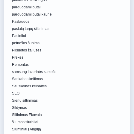
pakavimo medžiagos
parduodami butai
parduodami butai kaune
Paslaugos
pastatų tarpų šiltinimas
Pastoliai
petnešos šunims
Plisuotos žaliuzės
Prekės
Remontas
samsung lazerinės kasetės
Sankabos keitimas
Sauskelnės kelnaitės
SEO
Sienų šiltinimas
Sildymas
Siltinimas Ekovata
šilumos siurbliai
Siuntiniai į Angliją