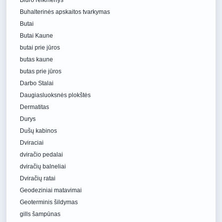
Biuro reikmenys
Buhalterinės apskaitos tvarkymas
Butai
Butai Kaune
butai prie jūros
butas kaune
butas prie jūros
Darbo Stalai
Daugiasluoksnės plokštės
Dermatitas
Durys
Dušų kabinos
Dviraciai
dviračio pedalai
dviračių balneliai
Dviračių ratai
Geodeziniai matavimai
Geoterminis šildymas
gills šampūnas