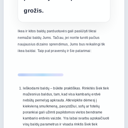
grožis.
Ikea ir kitos baldų parduotuvės gali pasiūlyti tikrai
nemažai baldų Jums. Tačiau, jei norite turėti pačius
naujausius dizaino sprendimus, Jums bus reikalingi tik
ikea baldai. Taip pat praverstų ir šie patarimai:
Ieškodami baldų – būkite praktiškas. Rinkitės šiek tiek
mažesnius baldus, tam, kad visa kambarių erdvė
nebūtų pernelyg apkrauta. Atkreipkite dėmesį į
kiekvieną smulkmeną, pavyzdžiui, sofų ar fotelių
porankiai gali užimti papildomos vietos bendrame
kambario erdvės vaizde. Yra labai svarbu apskaičiuoti
visų baldų parametrus ir visada rinktis šiek tiek