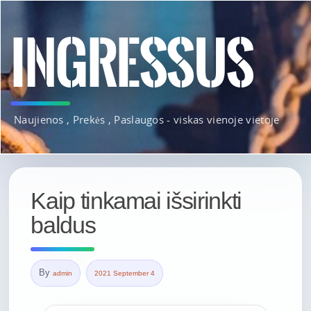
INGRESSUS
Naujienos , Prekės , Paslaugos - viskas vienoje vietoje
Kaip tinkamai išsirinkti
baldus
By
admin
2021 September 4