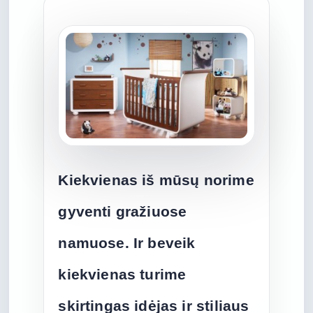
Kiekvienas iš mūsų norime
gyventi gražiuose
namuose. Ir beveik
kiekvienas turime
skirtingas idėjas ir stiliaus