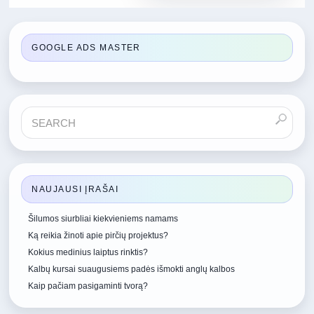
GOOGLE ADS MASTER
NAUJAUSI ĮRAŠAI
Šilumos siurbliai kiekvieniems namams
Ką reikia žinoti apie pirčių projektus?
Kokius medinius laiptus rinktis?
Kalbų kursai suaugusiems padės išmokti anglų kalbos
Kaip pačiam pasigaminti tvorą?