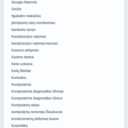
Google Adwords
Grožis
Ilgalaikis makiažas
įtempiamų lubų montavimas
kambario durys
Kanalizacijos valymas
kanalizacijos valymas kaunas
Kaseciu pildymas
Kasimo darbai
Kelio uztvarai
Keltų Bilietai
Komodos
Kompiuteriai
Kompiuterinė diagnostika Vilniuje
Kompiuterinė diagnostika Vilnius
Kompiuterių dalys
kompiuterių remontas Šiauliuose
kondicionierių pildymas kaune
Kosmetika