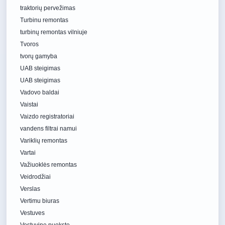
traktorių pervežimas
Turbinu remontas
turbinų remontas vilniuje
Tvoros
tvorų gamyba
UAB steigimas
UAB steigimas
Vadovo baldai
Vaistai
Vaizdo registratoriai
vandens filtrai namui
Variklių remontas
Vartai
Važiuoklės remontas
Veidrodžiai
Verslas
Vertimu biuras
Vestuves