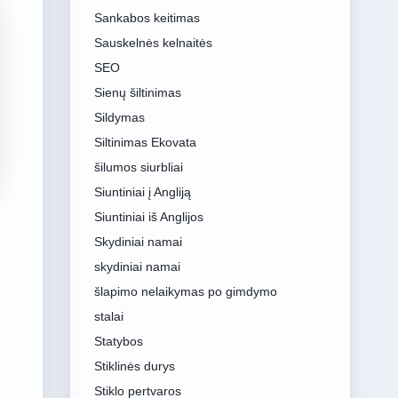
Sankabos keitimas
Sauskelnės kelnaitės
SEO
Sienų šiltinimas
Sildymas
Siltinimas Ekovata
šilumos siurbliai
Siuntiniai į Angliją
Siuntiniai iš Anglijos
Skydiniai namai
skydiniai namai
šlapimo nelaikymas po gimdymo
stalai
Statybos
Stiklinės durys
Stiklo pertvaros