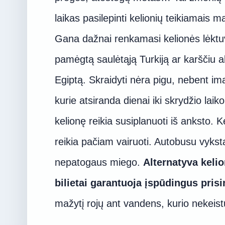
laikas pasilepinti kelionių teikiamais 
Gana dažnai renkamasi kelionės lėktuvu
pamėgtą saulėtąją Turkiją ar karščiu a
Egiptą. Skraidyti nėra pigu, nebent ima
kurie atsiranda dienai iki skrydžio laik
kelionę reikia susiplanuoti iš anksto. 
reikia pačiam vairuoti. Autobusu vyksta
nepatogaus miego.
Alternatyva keli
bilietai garantuoja įspūdingus prisi
mažytį rojų ant vandens, kurio nekeist