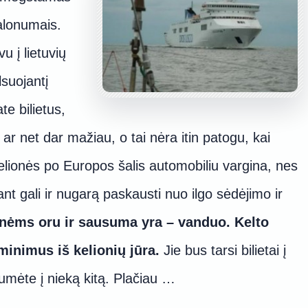
malonumais.
 į lietuvių
lsuojantį
te bilietus,
o ar net dar mažiau, o tai nėra itin patogu, kai
Kelionės po Europos šalis automobiliu vargina, nes
nt gali ir nugarą paskausti nuo ilgo sėdėjimo ir
onėms oru ir sausuma yra – vanduo. Kelto
minimus iš kelionių jūra.
Jie bus tarsi bilietai į
umėte į nieką kitą. Plačiau …