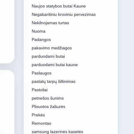
Naujos statybos butai Kaune
Negabaritiniu kroviniu pervezimas
Nekilnojamas turtas
Nuoma
Padangos
pakavimo medžiagos
parduodami butai
parduodami butai kaune
Paslaugos
pastatų tarpų šiltinimas
Pastoliai
petnešos šunims
Plisuotos žaliuzės
Prekės
Remontas
samsung lazerinės kasetės