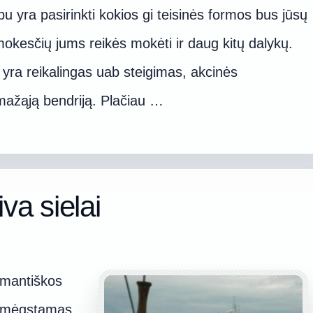
bu yra pasirinkti kokios gi teisinės formos bus jūsų
okesčių jums reikės mokėti ir daug kitų dalykų.
 yra reikalingas uab steigimas, akcinės
 mažąją bendriją. Plačiau …
va sielai
omantiškos
ų mėgstamas