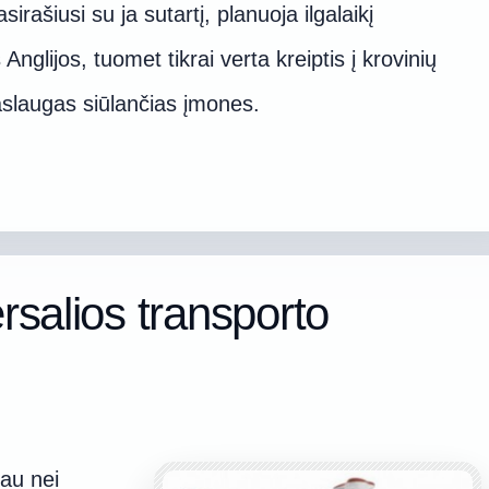
sirašiusi su ja sutartį, planuoja ilgalaikį
nglijos, tuomet tikrai verta kreiptis į krovinių
aslaugas siūlančias įmones.
ersalios transporto
iau nei