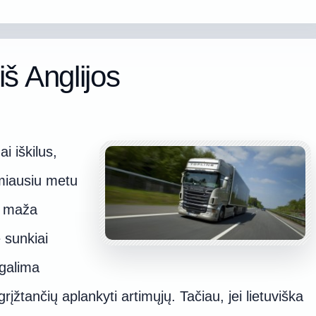
š Anglijos
i iškilus,
imiausiu metu
 – maža
 sunkiai
galima
grįžtančių aplankyti artimųjų. Tačiau, jei lietuviška