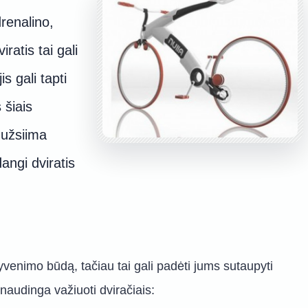
renalino,
ratis tai gali
is gali tapti
 šiais
e užsiima
angi dviratis
.
 gyvenimo būdą, tačiau tai gali padėti jums sutaupyti
 naudinga važiuoti dviračiais: