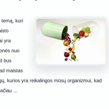
 temą, kuri
aisto
ai yra
monės nuo
ad bus
kad maistas
ų, kurios yra reikalingos mūsų organizmui, kad
Plačiau …