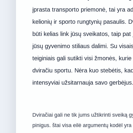
įprasta transporto priemonė, tai yra ad
kelionių ir sporto rungtynių pasaulis. Dvi
būti kelias link jūsų sveikatos, taip pat j
jūsų gyvenimo stiliaus dalimi. Su visais
teiginiais gali sutikti visi žmonės, kuri
dviračiu sportu. Nėra kuo stebėtis, kad
intensyviai užsitarnauja savo gerbėjus
Dviračiai gali ne tik jums užtikrinti sveiką
pinigus. štai visa eilė argumentų kodėl yra