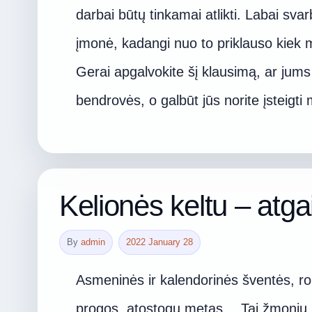
darbai būtų tinkamai atlikti. Labai svar
įmonė, kadangi nuo to priklauso kiek m
Gerai apgalvokite šį klausimą, ar jums
bendrovės, o galbūt jūs norite įsteigti
Kelionės keltu – atgai
By
admin
2022 January 28
Asmeninės ir kalendorinės šventės, r
progos, atostogų metas… Tai žmoni