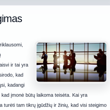
gimas
riklausomi,
ų
isvi ir tai yra
sirodo, kad
ųsi, kadangi
ų, kad įmonė būtų laikoma teisėta. Kai yra
turėti tam tikrų įgūdžių ir žinių, kad visi steigimo