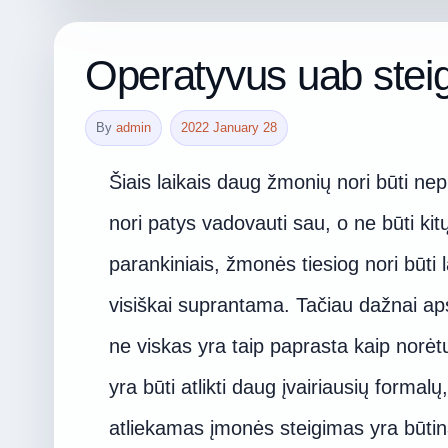
Operatyvus uab stei
By
admin
2022 January 28
Šiais laikais daug žmonių nori būti nep
nori patys vadovauti sau, o ne būti kit
parankiniais, žmonės tiesiog nori būti la
visiškai suprantama. Tačiau dažnai ap
ne viskas yra taip paprasta kaip norėt
yra būti atlikti daug įvairiausių formal
atliekamas įmonės steigimas yra būtina 