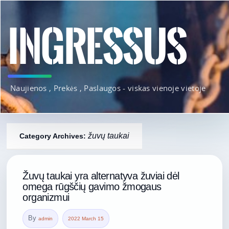
INGRESSUS
Naujienos , Prekės , Paslaugos - viskas vienoje vietoje
žuvų taukai
Category Archives:
Žuvų taukai yra alternatyva žuviai dėl
omega rūgščių gavimo žmogaus
organizmui
By
admin
2022 March 15