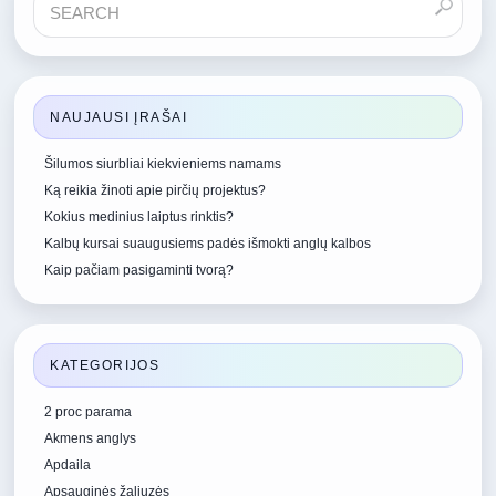
NAUJAUSI ĮRAŠAI
Šilumos siurbliai kiekvieniems namams
Ką reikia žinoti apie pirčių projektus?
Kokius medinius laiptus rinktis?
Kalbų kursai suaugusiems padės išmokti anglų kalbos
Kaip pačiam pasigaminti tvorą?
KATEGORIJOS
2 proc parama
Akmens anglys
Apdaila
Apsauginės žaliuzės