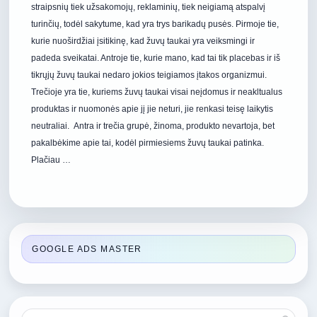
straipsnių tiek užsakomojų, reklaminių, tiek neigiamą atspalvį
turinčių, todėl sakytume, kad yra trys barikadų pusės. Pirmoje tie,
kurie nuoširdžiai įsitikinę, kad žuvų taukai yra veiksmingi ir
padeda sveikatai. Antroje tie, kurie mano, kad tai tik placebas ir iš
tikrųjų žuvų taukai nedaro jokios teigiamos įtakos organizmui.
Trečioje yra tie, kuriems žuvų taukai visai neįdomus ir neakltualus
produktas ir nuomonės apie jį jie neturi, jie renkasi teisę laikytis
neutraliai. Antra ir trečia grupė, žinoma, produkto nevartoja, bet
pakalbėkime apie tai, kodėl pirmiesiems žuvų taukai patinka.
Plačiau …
GOOGLE ADS MASTER