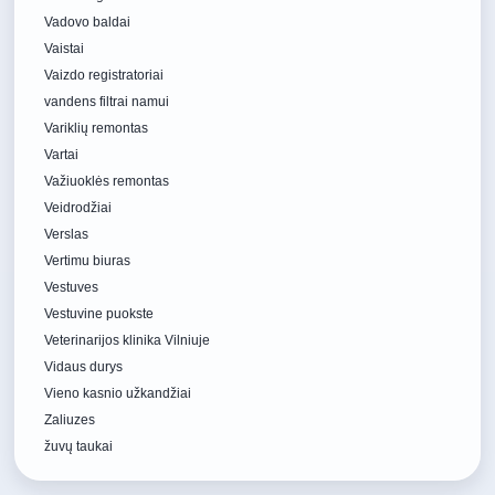
Vadovo baldai
Vaistai
Vaizdo registratoriai
vandens filtrai namui
Variklių remontas
Vartai
Važiuoklės remontas
Veidrodžiai
Verslas
Vertimu biuras
Vestuves
Vestuvine puokste
Veterinarijos klinika Vilniuje
Vidaus durys
Vieno kasnio užkandžiai
Zaliuzes
žuvų taukai