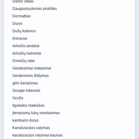
Darbo Stalai
Daugiasluoksnės plokštės
Dermatitas
Durys
Dušų kabinos
Dviraciai
dviračio pedalai
dviračių balneliai
Dviračių ratai
Geodeziniai matavimai
Geoterminis šildymas
gills šampūnas
Google Adwords
Grožis
Ilgalaikis makiažas
įtempiamų lubų montavimas
kambario durys
Kanalizacijos valymas
kanalizacijos valymas kaunas