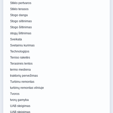
Stiklo pertvaros
Stiklo terasos
Stogo danga
Stogo siltinimas
Stogo šiltinimas
stogų šiltinimas
Sveikata
Svetainiu kurimas
Technologijos
Teniso raketės
Terasinės lentos
termo mediena
traktorių pervežimas
Turbinu remontas
turbinų remontas vilniuje
Tvoros
tvorų gamyba
UAB steigimas
UAB steigimas