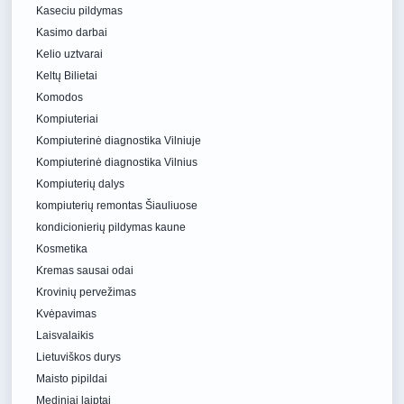
Kaseciu pildymas
Kasimo darbai
Kelio uztvarai
Keltų Bilietai
Komodos
Kompiuteriai
Kompiuterinė diagnostika Vilniuje
Kompiuterinė diagnostika Vilnius
Kompiuterių dalys
kompiuterių remontas Šiauliuose
kondicionierių pildymas kaune
Kosmetika
Kremas sausai odai
Krovinių pervežimas
Kvėpavimas
Laisvalaikis
Lietuviškos durys
Maisto pipildai
Mediniai laiptai