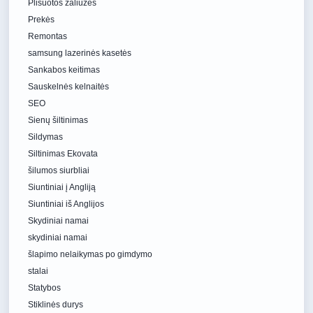
Plisuotos žaliuzės
Prekės
Remontas
samsung lazerinės kasetės
Sankabos keitimas
Sauskelnės kelnaitės
SEO
Sienų šiltinimas
Sildymas
Siltinimas Ekovata
šilumos siurbliai
Siuntiniai į Angliją
Siuntiniai iš Anglijos
Skydiniai namai
skydiniai namai
šlapimo nelaikymas po gimdymo
stalai
Statybos
Stiklinės durys