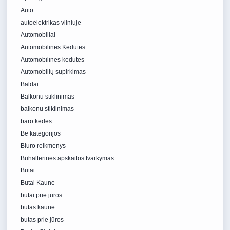
Auto
autoelektrikas vilniuje
Automobiliai
Automobilines Kedutes
Automobilines kedutes
Automobilių supirkimas
Baldai
Balkonu stiklinimas
balkonų stiklinimas
baro kėdes
Be kategorijos
Biuro reikmenys
Buhalterinės apskaitos tvarkymas
Butai
Butai Kaune
butai prie jūros
butas kaune
butas prie jūros