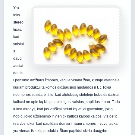
Yra
toks
stereo
tipas,
kad
vaistai
s
daugi
ausiai
domis
i pensinio amžiaus žmonės, kad jie visada žino, kurioje vaistinėje
kuriam produktui taikomos didžiausios nuolaidos ir t. t. Tokia
nuomonės susidarė iš to, kad atutobusų stotelėje bobutės dažnai
kalbasi ne apie ką kitą, o apie ligas, vaistus, papildus ir pan. Tada
ir ima atrodyti, kad jos visiškai neturi ką veikti gyvenime, jokio
hobio, jokio užsiėmimo ir vien tik kalbos kalbos kalbos. Vis dėlto,
realybė tokia, kad papildais domisi ir jauni žmonės ir žuvų taukai
yra vienas iš tokių produktų. Šiam papildui skirta daugybė