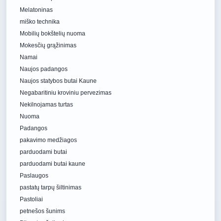
Melatoninas
miško technika
Mobilių bokštelių nuoma
Mokesčių grąžinimas
Namai
Naujos padangos
Naujos statybos butai Kaune
Negabaritiniu kroviniu pervezimas
Nekilnojamas turtas
Nuoma
Padangos
pakavimo medžiagos
parduodami butai
parduodami butai kaune
Paslaugos
pastatų tarpų šiltinimas
Pastoliai
petnešos šunims